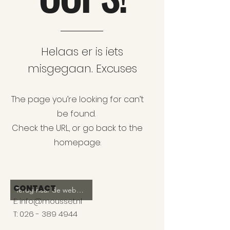
Helaas er is iets
misgegaan. Excuses
The page you’re looking for can’t
be found.
Check the URL, or go back to the
homepage.
CONTACT
Terug naar de website
E:
info@mousset.nl
T: 026 - 389 4944