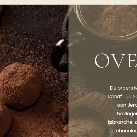
OVE
De broers 
vanaf 1 juli 
aan Jer
bevloge
ijsbranche 
de chocolad