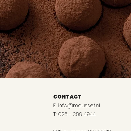
CONTACT
E:
info@mousset.nl
T: 026 - 389 4944