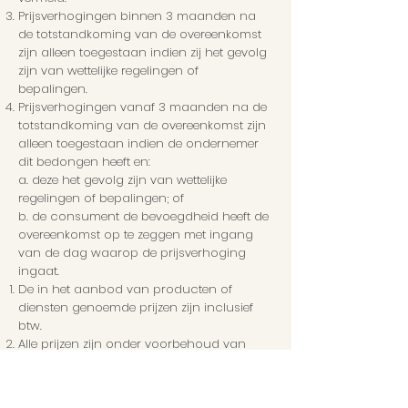
Prijsverhogingen binnen 3 maanden na
de totstandkoming van de overeenkomst
zijn alleen toegestaan indien zij het gevolg
zijn van wettelijke regelingen of
bepalingen.
Prijsverhogingen vanaf 3 maanden na de
totstandkoming van de overeenkomst zijn
alleen toegestaan indien de ondernemer
dit bedongen heeft en:
a. deze het gevolg zijn van wettelijke
regelingen of bepalingen; of
b. de consument de bevoegdheid heeft de
overeenkomst op te zeggen met ingang
van de dag waarop de prijsverhoging
ingaat.
De in het aanbod van producten of
diensten genoemde prijzen zijn inclusief
btw.
Alle prijzen zijn onder voorbehoud van
druk – en zetfouten. Voor de gevolgen van
druk – en zetfouten wordt geen
aansprakelijkheid aanvaard. Bij druk – en