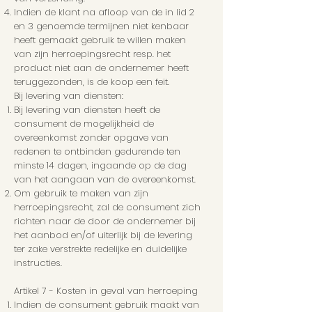
Indien de klant na afloop van de in lid 2
en 3 genoemde termijnen niet kenbaar
heeft gemaakt gebruik te willen maken
van zijn herroepingsrecht resp. het
product niet aan de ondernemer heeft
teruggezonden, is de koop een feit.
Bij levering van diensten:
Bij levering van diensten heeft de
consument de mogelijkheid de
overeenkomst zonder opgave van
redenen te ontbinden gedurende ten
minste 14 dagen, ingaande op de dag
van het aangaan van de overeenkomst.
Om gebruik te maken van zijn
herroepingsrecht, zal de consument zich
richten naar de door de ondernemer bij
het aanbod en/of uiterlijk bij de levering
ter zake verstrekte redelijke en duidelijke
instructies.
Artikel 7 - Kosten in geval van herroeping
Indien de consument gebruik maakt van