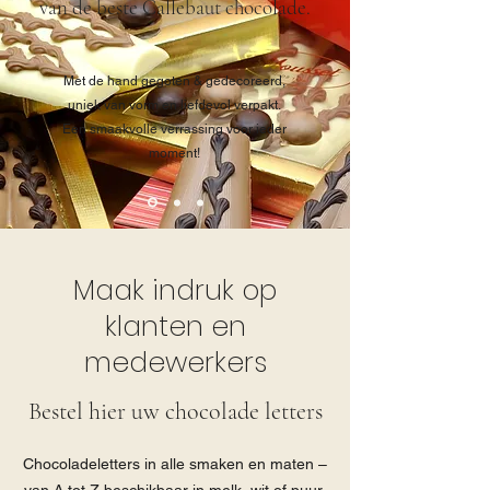
van
de beste Callebaut chocolade.
Met de hand gegoten & gedecoreerd,
uniek van vorm en liefdevol verpakt.
Een smaakvolle verrassing voor ieder
moment!
Maak indruk op
klanten en
medewerkers
Bestel hier uw chocolade letters
Chocoladeletters in alle smaken en maten –