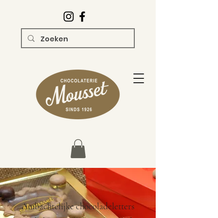
Ambachtelijke chocoladeletters