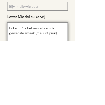
Letter Middel suikervrij
Letter exclusief 550 of 1000 gram
Aantal
aanvulling/opmerking/anders: