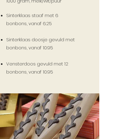
1000 gram, melk/wit/puur
Sinterklaas staaf met 6
bonbons,
vanaf 6.25
Sinterklaas doosje gevuld met
bonbons,
vanaf 10.95
Vensterdoos gevuld met 12
bonbons,
vanaf 10.95