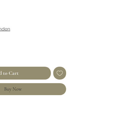
enden
 to Cart
Buy Now