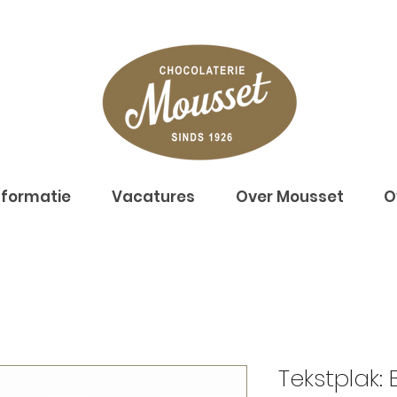
nformatie
Vacatures
Over Mousset
O
Tekstplak: