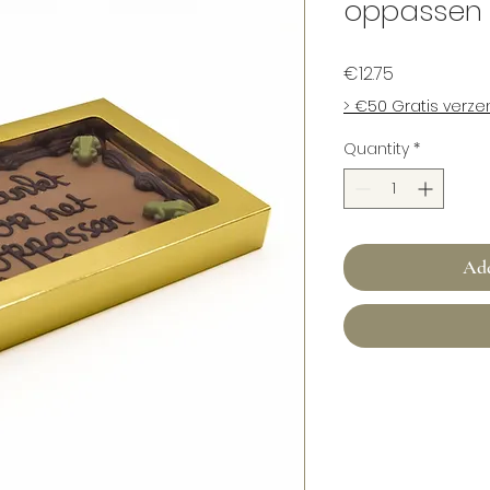
oppassen
Price
€12.75
> €50 Gratis verz
Quantity
*
Add