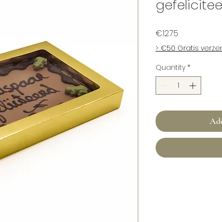
gefelicite
Price
€12.75
> €50 Gratis verz
Quantity
*
Add