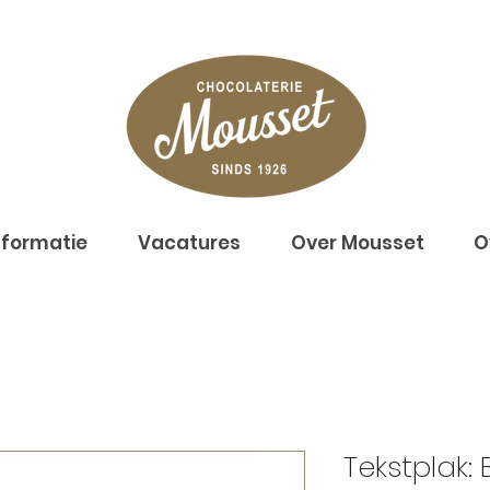
nformatie
Vacatures
Over Mousset
O
Tekstplak: