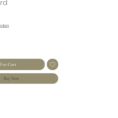
erd
enden
 to Cart
Buy Now