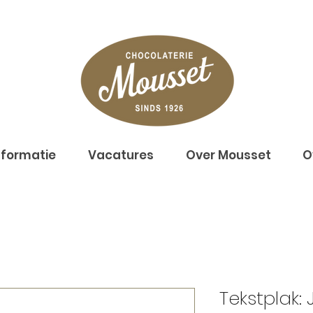
nformatie
Vacatures
Over Mousset
O
Tekstplak: 