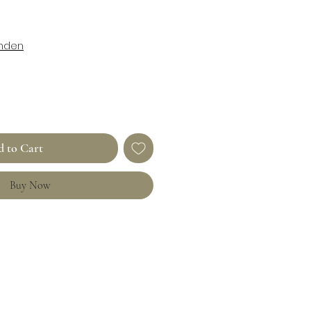
enden
 to Cart
Buy Now