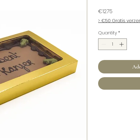
Price
€12.75
> €50 Gratis verz
Quantity
*
Add