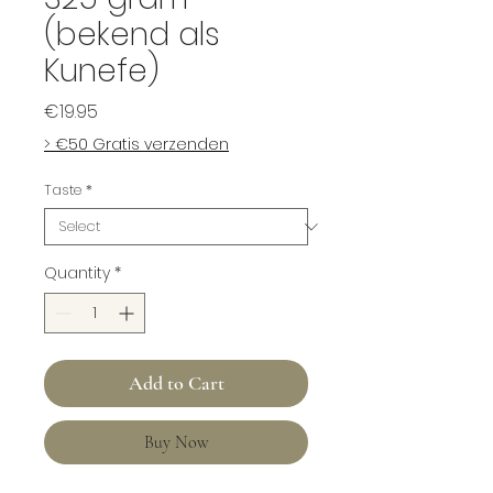
(bekend als
Kunefe)
Price
€19.95
> €50 Gratis verzenden
Taste
*
Quantity
*
Add to Cart
Buy Now