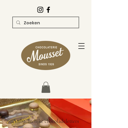
Ambachtelijke chocoladeletters