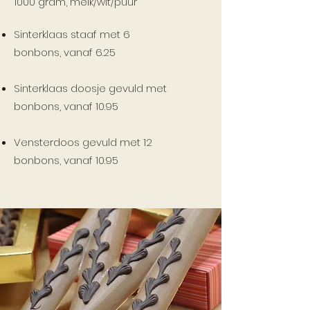
1000 gram, melk/wit/puur
Sinterklaas staaf met 6
bonbons,
vanaf 6.25
Sinterklaas doosje gevuld met
bonbons,
vanaf 10.95
Vensterdoos gevuld met 12
bonbons,
vanaf 10.95