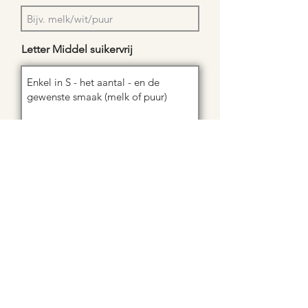
Letter Middel suikervrij
Letter exclusief 550 of 1000 gram
Aantal
aanvulling/opmerking/anders: