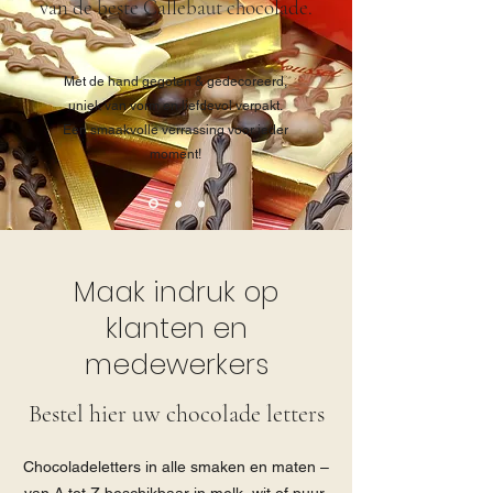
van
de beste Callebaut chocolade.
Met de hand gegoten & gedecoreerd,
uniek van vorm en liefdevol verpakt.
Een smaakvolle verrassing voor ieder
moment!
Maak indruk op
klanten en
medewerkers
Bestel hier uw chocolade letters
Chocoladeletters in alle smaken en maten –