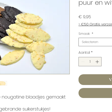
puur en wi
Prijs
€ 9,95
> €50 Gratis verz
Smaak
*
Selecteren
Aantal
*
V
e nougatine blaadjes gemaakt
gebrande suikerstukjes!