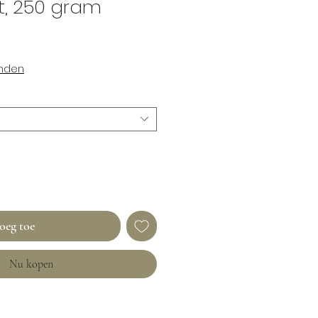
t, 250 gram
enden
oeg toe
Nu kopen