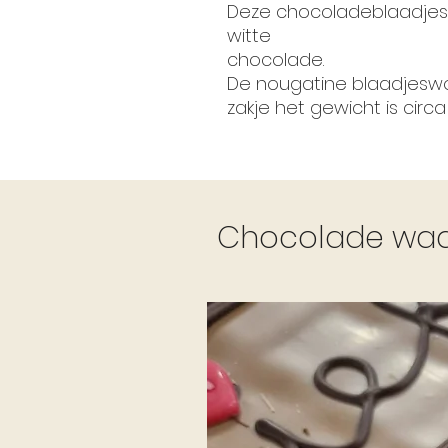
Deze chocoladeblaadjes zi
witte
chocolade.
De nougatine blaadjeswo
zakje het gewicht is circ
Chocolade waar 