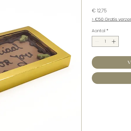
Prijs
€ 12,75
> €50 Gratis verz
Aantal
*
V