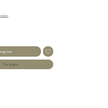
enden
oeg toe
Nu kopen