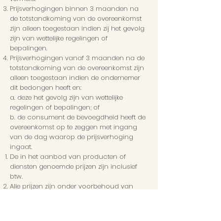
Prijsverhogingen binnen 3 maanden na
de totstandkoming van de overeenkomst
zijn alleen toegestaan indien zij het gevolg
zijn van wettelijke regelingen of
bepalingen.
Prijsverhogingen vanaf 3 maanden na de
totstandkoming van de overeenkomst zijn
alleen toegestaan indien de ondernemer
dit bedongen heeft en:
a. deze het gevolg zijn van wettelijke
regelingen of bepalingen; of
b. de consument de bevoegdheid heeft de
overeenkomst op te zeggen met ingang
van de dag waarop de prijsverhoging
ingaat.
De in het aanbod van producten of
diensten genoemde prijzen zijn inclusief
btw.
Alle prijzen zijn onder voorbehoud van
druk – en zetfouten. Voor de gevolgen van
druk – en zetfouten wordt geen
aansprakelijkheid aanvaard. Bij druk – en