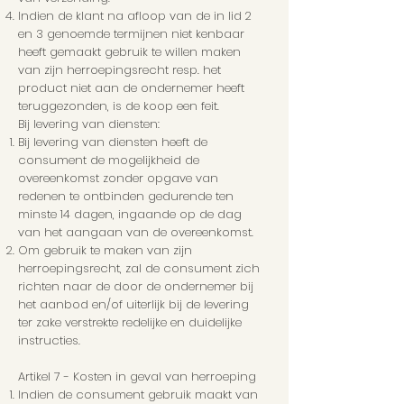
Indien de klant na afloop van de in lid 2
en 3 genoemde termijnen niet kenbaar
heeft gemaakt gebruik te willen maken
van zijn herroepingsrecht resp. het
product niet aan de ondernemer heeft
teruggezonden, is de koop een feit.
Bij levering van diensten:
Bij levering van diensten heeft de
consument de mogelijkheid de
overeenkomst zonder opgave van
redenen te ontbinden gedurende ten
minste 14 dagen, ingaande op de dag
van het aangaan van de overeenkomst.
Om gebruik te maken van zijn
herroepingsrecht, zal de consument zich
richten naar de door de ondernemer bij
het aanbod en/of uiterlijk bij de levering
ter zake verstrekte redelijke en duidelijke
instructies.
Artikel 7 - Kosten in geval van herroeping
Indien de consument gebruik maakt van