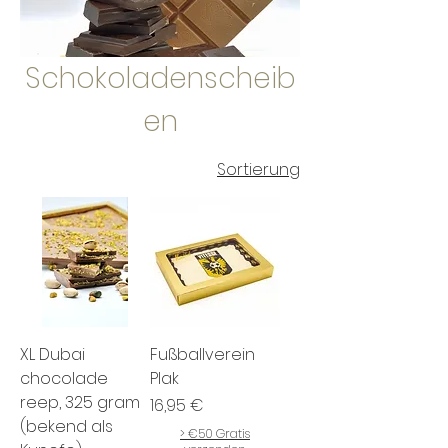
Schokoladenscheib
en
Sortierung
XL Dubai
Fußballverein
chocolade
Plak
reep, 325 gram
Preis
16,95 €
(bekend als
> €50 Gratis