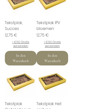
Tekstplak,
Tekstplak: IPV
Succes
bloemen
Preis
Preis
12,75 €
12,75 €
> €50 Gratis
> €50 Gratis
verzenden
verzenden
In den
In den
Warenkorb
Warenkorb
Tekstplak:
Tekstplak: Het