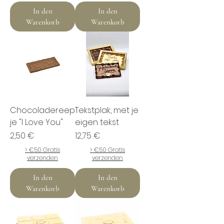
In den
In den
Warenkorb
Warenkorb
Chocoladereep
Tekstplak, met je
je "I Love You"
eigen tekst
Preis
Preis
2,50 €
12,75 €
> €50 Gratis
> €50 Gratis
verzenden
verzenden
In den
In den
Warenkorb
Warenkorb