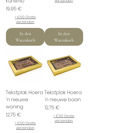
Kunefe)
verzenden
Preis
19,95 €
> €50 Gratis
verzenden
In den
In den
Warenkorb
Warenkorb
Tekstplak: Hoera
Tekstplak: Hoera
'n nieuwe
'n nieuwe baan
woning
Preis
12,75 €
Preis
12,75 €
> €50 Gratis
verzenden
> €50 Gratis
verzenden