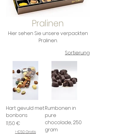
Pralinen
Hier sehen Sie unsere verpackten
Pralinen.
Sortierung
Hart gevuld met
Rumbonen in
bonbons
pure
chocolade, 250
Preis
11,50 €
gram
> €50 Gratis