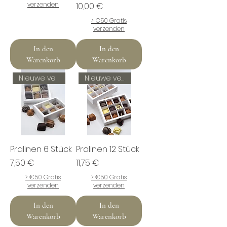
verzenden
Preis
10,00 €
> €50 Gratis
verzenden
In den
In den
Warenkorb
Warenkorb
Nieuwe verpakking
Nieuwe verpakking
Pralinen 6 Stück
Pralinen 12 Stück
Preis
Preis
7,50 €
11,75 €
> €50 Gratis
> €50 Gratis
verzenden
verzenden
In den
In den
Warenkorb
Warenkorb