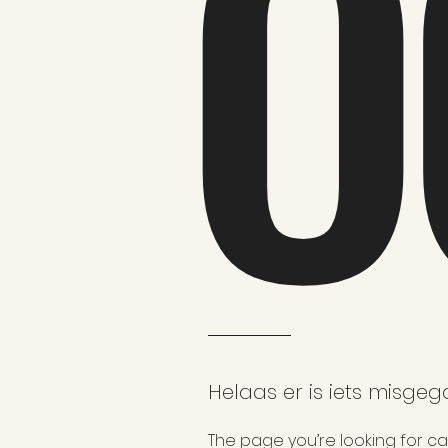
O
Helaas er is iets misgeg
The page you’re looking for ca