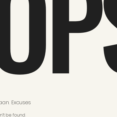
OP
aan. Excuses
n’t be found.