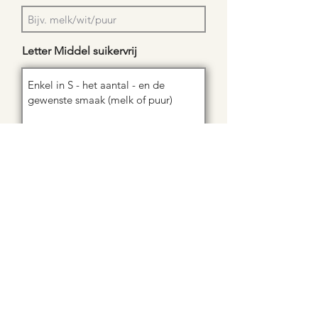
Letter Middel suikervrij
Letter exclusief 550 of 1000 gram
Aantal
aanvulling/opmerking/anders: