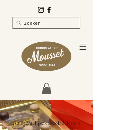
Ambachtelijke chocoladeletters