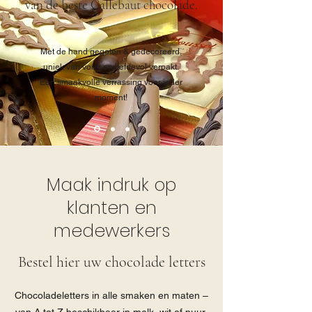
van
de beste Callebaut chocolade.
Met de hand gegoten & gedecoreerd,
uniek van vorm en liefdevol verpakt.
Een smaakvolle verrassing voor ieder
moment!
Maak indruk op
klanten en
medewerkers
Bestel hier uw chocolade letters
Chocoladeletters in alle smaken en maten –