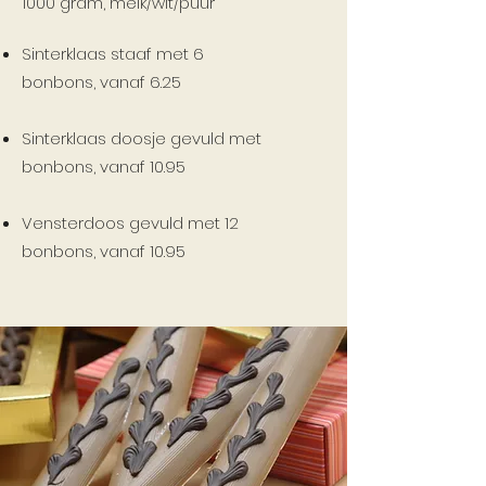
1000 gram, melk/wit/puur
Sinterklaas staaf met 6
bonbons,
vanaf 6.25
Sinterklaas doosje gevuld met
bonbons,
vanaf 10.95
Vensterdoos gevuld met 12
bonbons,
vanaf 10.95