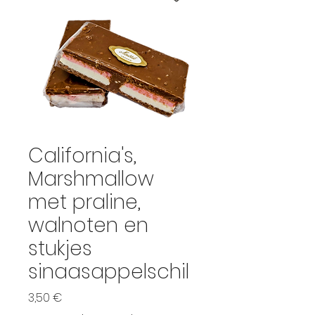
California's,
Marshmallow
met praline,
walnoten en
stukjes
sinaasappelschil
Preis
3,50 €