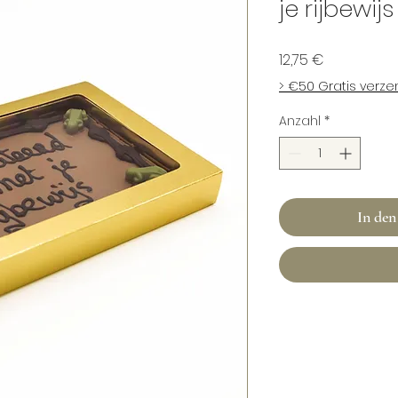
je rijbewijs
Preis
12,75 €
> €50 Gratis verz
Anzahl
*
In de