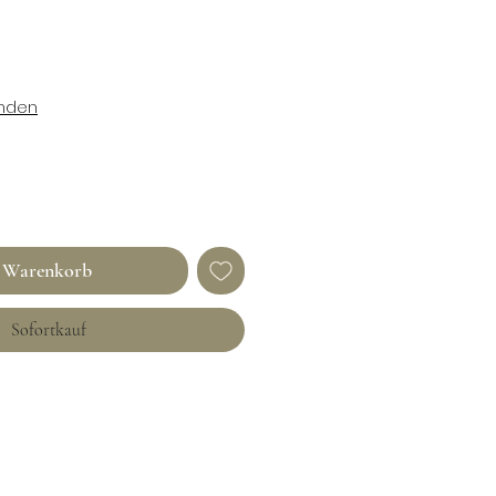
enden
n Warenkorb
Sofortkauf