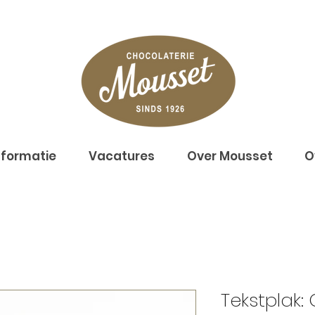
nformatie
Vacatures
Over Mousset
O
Tekstplak: