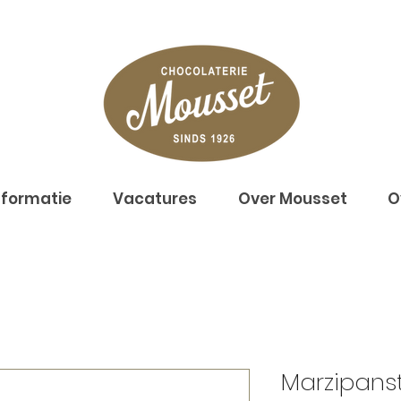
nformatie
Vacatures
Over Mousset
O
Marzipans