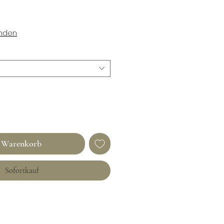
enden
n Warenkorb
Sofortkauf