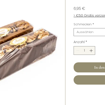
Preis
6,95 €
> €50 Gratis verz
Schmecken
*
Auswählen
Anzahl
*
In de