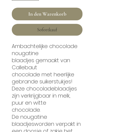
In den Warenkorb
Sofortkauf
Ambachtelijke chocolade
nougatine
blaadjes gemaakt van
Callebaut
chocolade met heerlijke
gebrande suikerstukjes!
Deze chocoladeblaadjes
zijn verkrijgbaar in melk,
puur en witte
chocolade.
De nougatine
blaadjesworden verpakt in
een doosje of zakje het