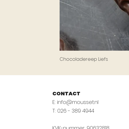
Chocoladereep Liefs
CONTACT
E:
info@mousset.nl
T: 026 - 389 4944
KVK-nummer: 90632818