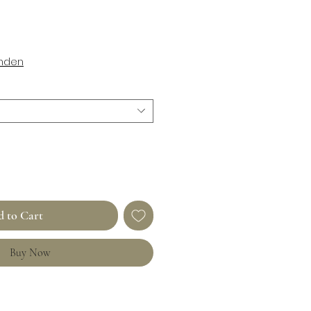
enden
 to Cart
Buy Now