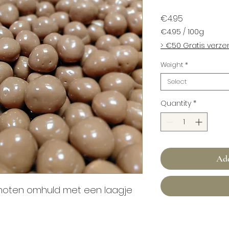
Price
€4.95
€4.95
/
100g
€4.95
> €50 Gratis verz
per
100
Weight
*
Grams
Select
Quantity
*
Add
lnoten omhuld met een laagje