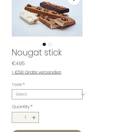
Nougat stick
Price
€4.95
> €50 Gratis verzenden
Taste
*
Quantity
*