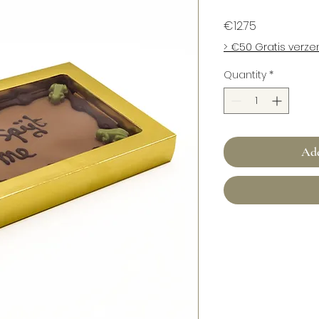
Price
€12.75
> €50 Gratis verz
Quantity
*
Add