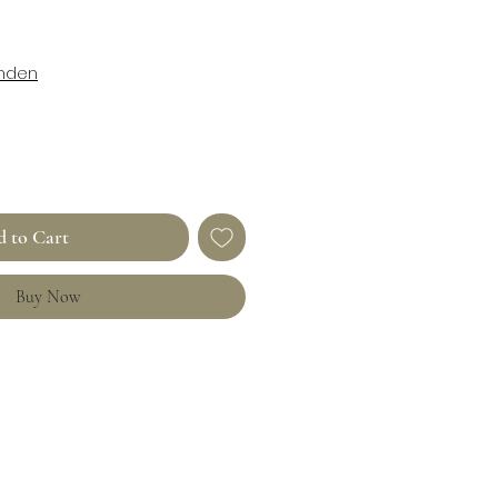
enden
 to Cart
Buy Now