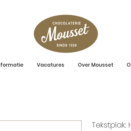
nformatie
Vacatures
Over Mousset
O
Tekstplak: 