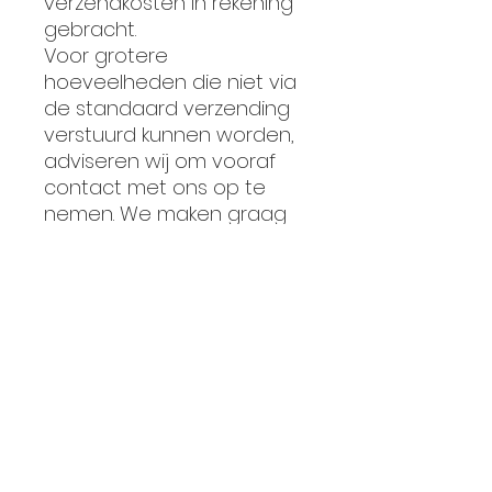
verzendkosten in rekening
gebracht.
Voor grotere
hoeveelheden die niet via
de standaard verzending
verstuurd kunnen worden,
adviseren wij om vooraf
contact met ons op te
nemen. We maken graag
een passende bezorgprijs
voor u.
Heeft u vragen? Neem
gerust contact met ons
op!
Chocolade waar je blij van