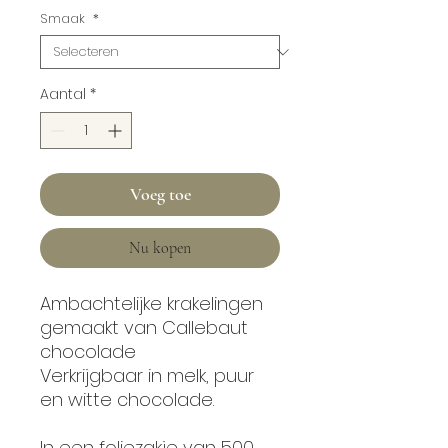
Smaak
*
Aantal
*
Voeg toe
Nu kopen
Ambachtelijke krakelingen
gemaakt van Callebaut
chocolade
Verkrijgbaar in melk, puur
en witte chocolade.
In een foliezakje van 500