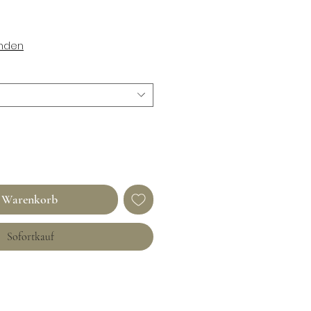
enden
n Warenkorb
Sofortkauf