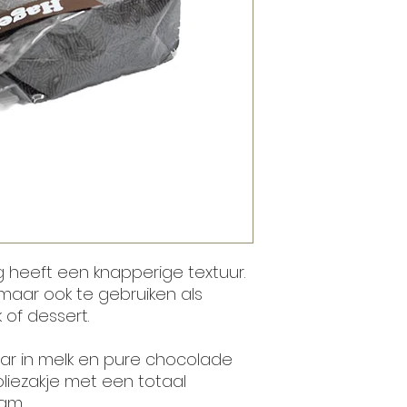
 heeft een knapperige textuur.
maar ook te gebruiken als
of dessert.
aar in melk en pure chocolade
oliezakje met een totaal
am.