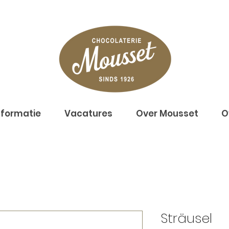
nformatie
Vacatures
Over Mousset
O
Sträusel