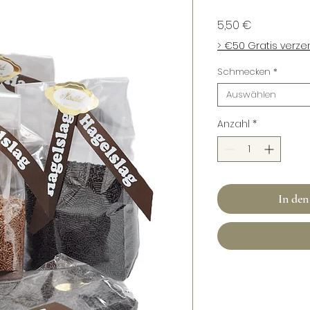
Preis
5,50 €
> €50 Gratis verz
Schmecken
*
Auswählen
Anzahl
*
In de