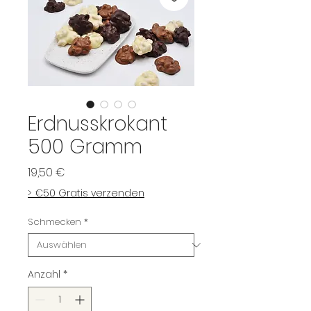
Erdnusskrokant
500 Gramm
Preis
19,50 €
> €50 Gratis verzenden
Schmecken
*
Anzahl
*