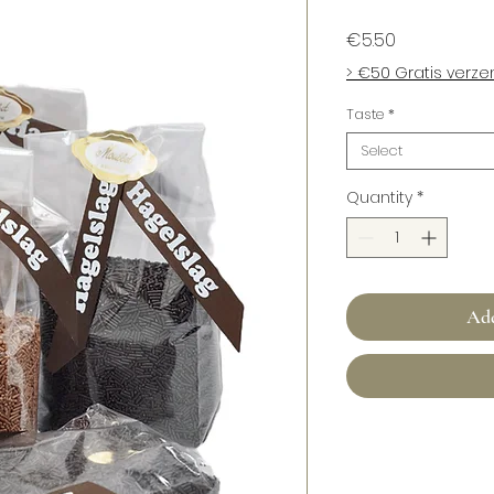
Price
€5.50
> €50 Gratis verz
Taste
*
Select
Quantity
*
Add