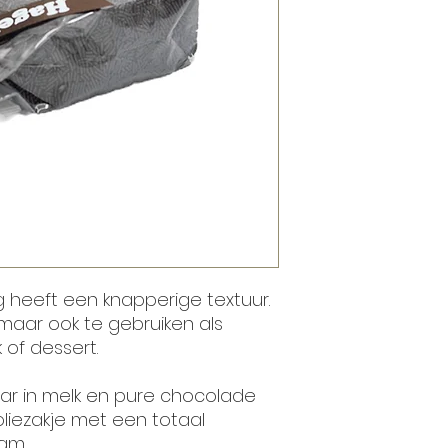
 heeft een knapperige textuur.
maar ook te gebruiken als
of dessert.
aar in melk en pure chocolade
oliezakje met een totaal
am.