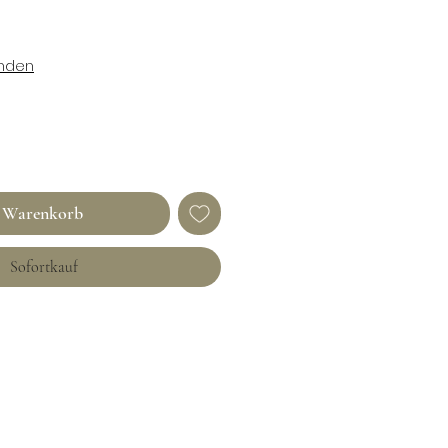
enden
n Warenkorb
Sofortkauf