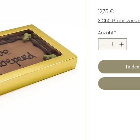
Preis
12,75 €
> €50 Gratis verz
Anzahl
*
In de