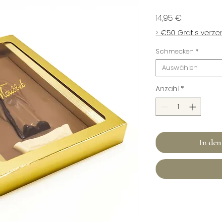
Preis
14,95 €
> €50 Gratis verz
Schmecken
*
Auswählen
Anzahl
*
In de