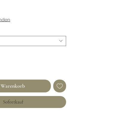
enden
n Warenkorb
Sofortkauf